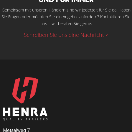
UND FÜR IMMER
Unser Hochlader-Kofferanhänger bietet Ihnen unendlich
Gemeinsam mit unseren Händlern sind wir jederzeit für Sie da. Haben
viele Möglichkeiten. Die Flexibilität des Transportmittels
Sie Fragen oder möchten Sie ein Angebot anfordern? Kontaktieren Sie
macht ihn zu einer äußerst sinnvollen Investition, die Sie bei
uns – wir beraten Sie gerne.
Bedarf jeden Tag für einen anderen Zweck nutzen können.
Schreiben Sie uns eine Nachricht >
Sind Sie neugierig auf die Möglichkeiten? Wir informieren
Sie gerne ausführlich über eines unserer Lieblingsprodukte.
Nehmen Sie
Kontakt
mit uns auf oder fordern Sie gleich ein
Angebot
an und lassen Sie sich von unseren Möglichkeiten
überraschen.
Metaalweg 7