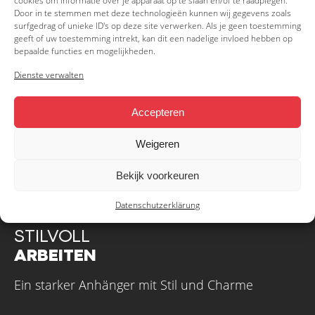
cookies om informatie over je apparaat op te slaan en/of te raadplegen.
Door in te stemmen met deze technologieën kunnen wij gegevens zoals
surfgedrag of unieke ID's op deze site verwerken. Als je geen toestemming
geeft of uw toestemming intrekt, kan dit een nadelige invloed hebben op
bepaalde functies en mogelijkheden.
Dienste verwalten
Accepteren
Weigeren
Bekijk voorkeuren
Datenschutzerklärung
STILVOLL
ARBEITEN
Ein starker Anhänger mit Stil und Charme