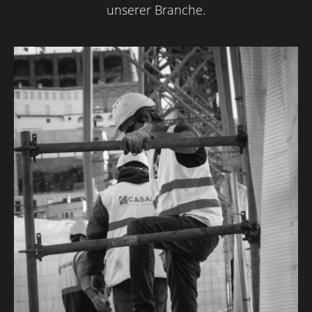
unserer Branche.
Weise sicher transportieren.
Entdecken Sie die unendlichen Möglichkeiten
Möchten Sie einen Hochlader-Kofferanhänger kaufen? Er
eignet sich hervorragend für alle Arbeiten, bei denen
Materialien und Waren nicht nass oder feucht werden
sollen. Er ist ein sehr beliebter Wagen für Profis, weil er so
vielseitig ist. Mit einer mobilen Werkstatt haben Sie Ihr
Werkzeug immer griffbereit, transportieren Sie Lebensmittel
sicher oder lagern Sie zum Beispiel Produkte, ohne dass
diese durch äußere Einflüsse beschädigt werden. Bei Henra
sorgen wir gemeinsam mit unseren Händlern für beste
Qualität, damit jeder Nutzer davon profitieren kann.
Entscheiden Sie sich für Sicherheit
Der Kauf eines Hochlader-Kofferanhänger ist nicht nur aus