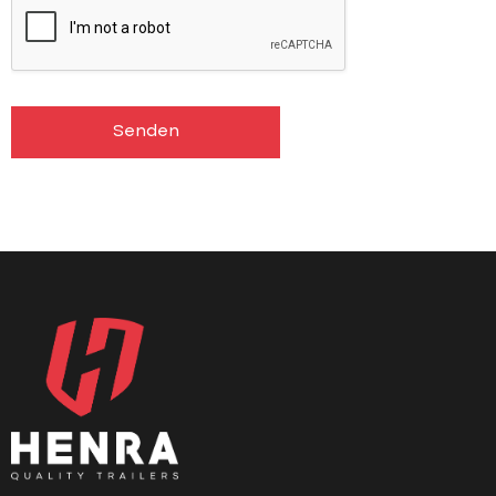
Embacher Landtechnik GmbH
Bauhofstraße 6
Kirchbichl 6322
Oostenrijk
Senden
Email
: martin.embacher@landtechnik-embacher.com
5410.9 km
Anfahrt
Sproll Josef
Ortstrasse 54
EBERHARDZELL-DIETENWENGEN 88436
Duitsland
Telefon
:
0049-7358466
Email
: info@sproll-a-z.de