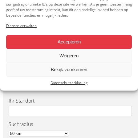
surfgedrag of unieke ID's op deze site verwerken. Als je geen toestemming
geeft of uw toestemming intrekt, kan dit een nadelige invloed hebben op
Ihr Anhänger, Ihre Wahl
bepaalde functies en mogelijkheden.
Bei Henra setzen wir auf Qualität und individuelle Ausstattung
Dienste verwalten
Mit unserem Zubehörsortiment passen Sie Ihren
Hochlader
Accepteren
genau an Ihre Anforderungen an – zuverlässig, professionell
und hochwertig.
Weigeren
🔧 Sie möchten mehr erfahren?
Bekijk voorkeuren
Wenden Sie sich an einen Henra-Händler in Ihrer Nähe. Wir
beraten Sie gerne persönlich.
Datenschutzerklärung
Ihr Standort
Suchradius