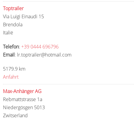
Toptrailer
Via Luigi Einaudi 15
Brendola
Italië
Telefon
:
+39 0444 696796
Email
: lr.toptrailer@hotmail.com
5179.9 km
Anfahrt
Max-Anhänger AG
Rebmattstrasse 1a
Niedergösgen 5013
Zwitserland
Telefon
:
071 790 08 08