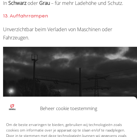
In
Schwarz
oder
Grau
– für mehr Ladehöhe und Schutz.
13. Auffahrrampen
Unverzichtbar beim Verladen von Maschinen oder
Fahrzeugen.
Beheer cookie toestemming
Om de beste ervaringen te bieden, gebruiken wij technologieën zoals
cookies om informatie over je apparaat op te slaan en/of te raadplegen.
Door in te stemmen met deze technologieën kunnen wij gegevens zoals