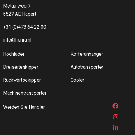
Metaalweg 7
5424.1 km
5527 AE Hapert
Anfahrt
+31 (0)478 64 22 00
Lullier
info@henra.nl
10 route de l’épine
Bourguenolles 50800
Hochlader
Kofferanhänger
Frankrijk
Dreiseitenkipper
Autotransporter
Telefon
:
02 33 61 03 41
Rückwärtsekipper
Cooler
Fax
: 02 33 61 87 46
Email
: contact@lullierlocation.fr
Machinentransporter
5426.3 km
Werden Sie Händler
Anfahrt
Karl Wieland Maschinen, Fahrzeugbau und Landtechnik