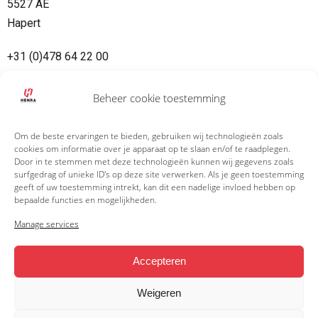
5527 AE
Hapert
+31 (0)478 64 22 00
info@henra.nl
Beheer cookie toestemming
Om de beste ervaringen te bieden, gebruiken wij technologieën zoals
cookies om informatie over je apparaat op te slaan en/of te raadplegen.
Door in te stemmen met deze technologieën kunnen wij gegevens zoals
surfgedrag of unieke ID's op deze site verwerken. Als je geen toestemming
geeft of uw toestemming intrekt, kan dit een nadelige invloed hebben op
bepaalde functies en mogelijkheden.
Can I order directly from Henra?
Manage services
Where can I buy a Henra?
Accepteren
Weigeren
Download
Knott Handleiding EU