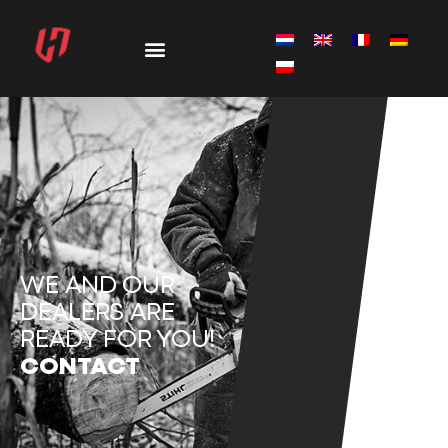
WE AND OUR
DEALERS ARE
READY FOR YOU!
CONTACT