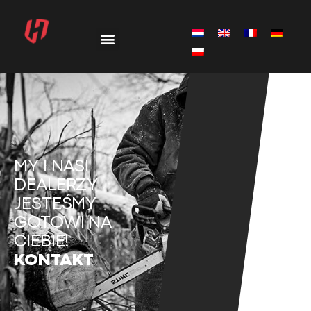
MY I NASI
DEALERZY
JESTEŚMY
GOTOWI NA
CIEBIE!
KONTAKT