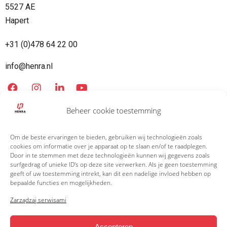
5527 AE
Hapert
+31 (0)478 64 22 00
info@henra.nl
Beheer cookie toestemming
Czy mogę zamówić bezpośrednio od Henry?
Om de beste ervaringen te bieden, gebruiken wij technologieën zoals
Gdzie mogę kupić Henrę?
cookies om informatie over je apparaat op te slaan en/of te raadplegen.
Door in te stemmen met deze technologieën kunnen wij gegevens zoals
surfgedrag of unieke ID's op deze site verwerken. Als je geen toestemming
Informacje techniczne
geeft of uw toestemming intrekt, kan dit een nadelige invloed hebben op
bepaalde functies en mogelijkheden.
Pobierz
Zarządzaj serwisami
Knott Handleiding EU
Accepteren