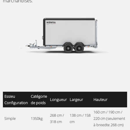
marchandises.
Essieu
Catégorie
Longueur
Largeur
Hauteur
Configuration
de poids
160 cm / 190 cm /
268 cm /
138 cm / 158
Simple
1350kg
220 cm (seulement
318 cm
cm
à breedte 268 cm)