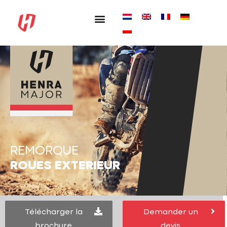
REMORQUE
ROUES EXTERIEUR
Télécharger la
Demander un
brochure
devis