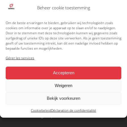
Beheer cookie toestemming
Om de beste ervaringen te bieden, gebruiken wij technologieën zoals
cookies om informatie over je apparaat op te slaan en/of te raadplegen.
Door in te stemmen met deze technologieën kunnen wij gegevens zoals
surfgedrag of unieke ID's op deze site verwerken. Als je geen toestemming
geeft of uw toestemming intrekt, kan dit een nadelige invloed hebben op
bepaalde functies en mogelijkheden.
Gérer les services
Accepteren
Weigeren
BUILT
Bekijk voorkeuren
TO LAST
Cookiebeleid
Déclaration de confidentialité
Le camion fourgon pour l’utilisateur intensif.