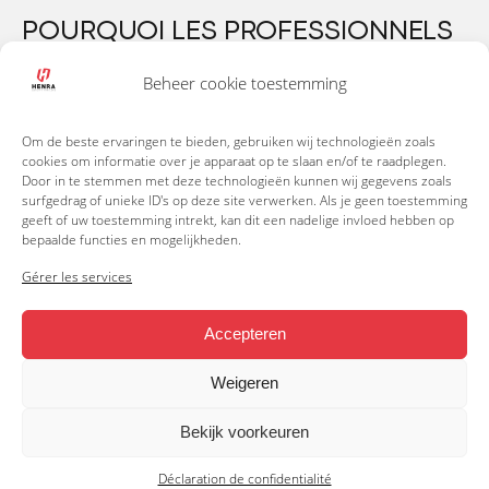
POURQUOI LES PROFESSIONNELS
CHOISISSEZ UN PLATEAUX
Beheer cookie toestemming
Ce wagon à plateaux majeure a été développé
pour le « professionnel des poids lourds ». En
Om de beste ervaringen te bieden, gebruiken wij technologieën zoals
tant que professionnel, vous savez ce que l’on
cookies om informatie over je apparaat op te slaan en/of te raadplegen.
Door in te stemmen met deze technologieën kunnen wij gegevens zoals
attend de vous. Chaque jour, vous travaillez sous
surfgedrag of unieke ID's op deze site verwerken. Als je geen toestemming
haute pression pour réaliser les meilleures
geeft of uw toestemming intrekt, kan dit een nadelige invloed hebben op
bepaalde functies en mogelijkheden.
performances! Comme aucun autre, vous voulez
Gérer les services
pouvoir inspirer confiance à votre client et vous
voulez pouvoir compter sur les matériaux et les
Accepteren
outils que vous utilisez. C’est pourquoi nous
disons :
CONSTRUIRE PAR DES PROFESSIONNELS
Weigeren
POUR DES PROFESSIONNELS
.
Bekijk voorkeuren
Déclaration de confidentialité