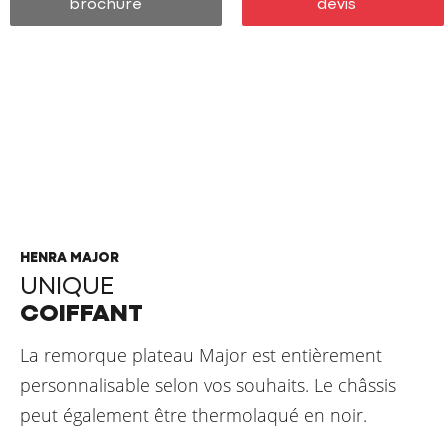
brochure
devis
HENRA MAJOR XPERT
CONÇU PAR DES PROFESSIONNELS
POUR DES PROFESSIONNELS
HENRA MAJOR
UNIQUE
COIFFANT
La remorque plateau Major est entièrement
personnalisable selon vos souhaits. Le châssis
peut également être thermolaqué en noir.