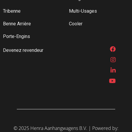
Nous inspectons, testons et approuvons minutieusement
tous nos véhicules et remorques avant leur mise en vente
,
Tribenne
Multi-Usages
ce qui vous garantit la qualité exceptionnelle de Henra à
Benne Arrière
Cooler
chaque utilisation.
Avec Henra, prenez la route en toute confiance.
Porte-Engins
Devenez revendeur
©
2025 Henra Aanhangwagens B.V.
|
Powered by: