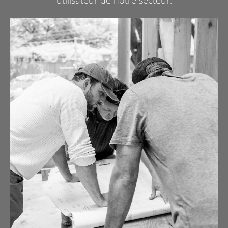
Les remorques plateau sont idéales pour le transport
d’outils, de matériaux ou d’équipements divers. Ces
remorques polyvalentes offrent de nombreux avantages, en
particulier par rapport à une remorque classique à ridelles.
Les remorques plateau Henra vous offrent notamment :
- Une surface de chargement plus vaste ;
- La possibilité de transporter des charges larges ;
- Une solution efficace pour charger et décharger plus
rapidement ;
- Des options pour personnaliser votre remorque selon vos
besoins.
La principale caractéristique d’une remorque plateau est sa
large surface de chargement. Grâce à cette conception, il