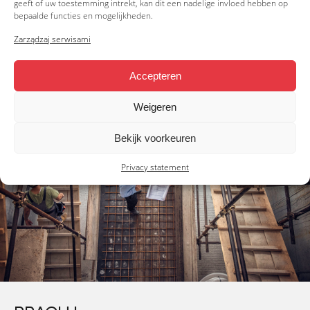
ZAPROJEKTOWANA
geeft of uw toestemming intrekt, kan dit een nadelige invloed hebben op
bepaalde functies en mogelijkheden.
Z MYŚLĄ O TRWAŁOŚCI
Zarządzaj serwisami
De Major Plateauwagen voor de intensieve
gebruiker.
Accepteren
Weigeren
Bekijk voorkeuren
Privacy statement