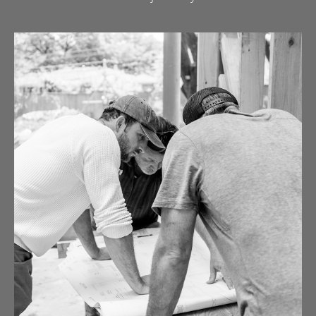
różnorodnych towarów i narzędzi. Te uniwersalne przyczepy
oferują wiele korzyści, szczególnie w porównaniu ze
standardowymi przyczepami. Platformowe przyczepy Henra
oferują m.in.:
-Większą powierzchnię załadunkową;
-Możliwość przewożenia szerokich ładunków;
-Rozwiązanie problemu czasochłonnego załadunku i
rozładunku;
-Opcje optymalnego dopasowania swojej przyczepy
platformowej.
Przyczepa platformowa charakteryzuje się bardzo dużą
powierzchnią załadunkową. Dzięki temu możliwe jest
przewożenie dużych ilości za jednym razem. Ponieważ
powierzchnia załadunkowa jest tak duża, koła znajdują się