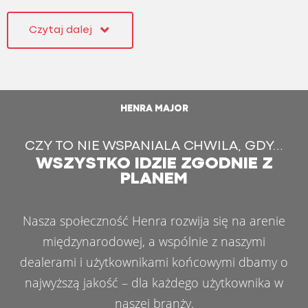
dopasowaną do swoich potrzeb. Przyczepy platformowe
Czytaj dalej
mają wiele zalet i znakomicie nadają się do przewozu
różnorodnych towarów o różnych wagach. Chcesz poznać
wszystkie dostępne możliwości?
Przyczepa platformowa Major
HENRA MAJOR
Ta przyczepa platformowa jest przystosowana do
CZY TO NIE WSPANIALA CHWILA, GDY…
intensywnej eksploatacji i została zaprojektowana do
WSZYSTKO IDZIE ZGODNIE Z
profesjonalnej, ciężkiej pracy. Przyczepa platformowa Major
PLANEM
oferuje dopuszczalną masę całkowitą od 1350 kg do 3500
kg i jest dostępna w wersjach jednoosiowej, dwuosiowej
Nasza społeczność Henra rozwija się na arenie
(tandem) oraz trzyosiowej.
międzynarodowej, a wspólnie z naszymi
dealerami i użytkownikami końcowymi dbamy o
Zalety przyczepy platformowej
najwyższą jakość – dla każdego użytkownika w
Przyczepy platformowe są idealne do przewozu
naszej branży.