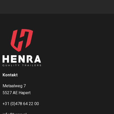
dla Twojej firmy?
Skontaktuj się z nami,
aby uzyskać więcej
informacji na temat możliwości dotyczących wymiarów,
ładowności oraz dodatkowych opcji, lub bezpośrędnio
poproś o
ofertę
. Dzięki naszym przyczepom przewóz
każdego rodzaju ładunku odbywa się w najbezpieczniejszy i
najbardziej efektywny sposób. Wszystkie nasze pojazdy i
przyczepy są gruntownie sprawdzane, testowane i
certyfikowane przed dopuszczeniem do sprzedaży, dzięki
czemu za każdym razem możesz liczyć na doskonałą jakość
Henra. Z nami możesz bezpiecznie wyruszyć w drogę.
Kontakt
Metaalweg 7
5527 AE Hapert
+31 (0)478 64 22 00