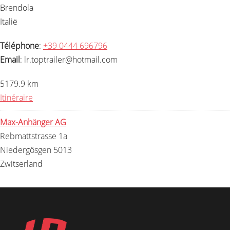
Brendola
Italië
Téléphone
:
+39 0444 696796
Email
: lr.toptrailer@hotmail.com
5179.9 km
Itinéraire
Max-Anhänger AG
Rebmattstrasse 1a
Niedergösgen 5013
Zwitserland
Téléphone
:
071 790 08 08
Email
: info@max-anhaenger.ch
5324.7 km