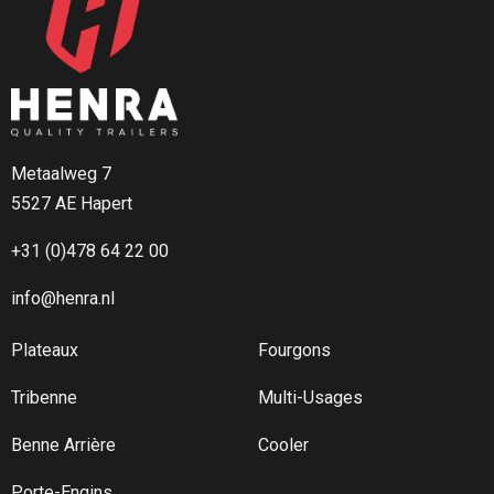
Itinéraire
Max Anhanger
Strahlholz 1673
GAIS CH-9056
Zwitserland
Metaalweg 7
5527 AE Hapert
Téléphone
:
0041-717900808
Email
: info@max-anhaenger.ch
+31 (0)478 64 22 00
5345.7 km
info@henra.nl
Itinéraire
Plateaux
Fourgons
Engler GmbH
Tribenne
Multi-Usages
Im Mittelfeld 28
Buggingen 79426
Benne Arrière
Cooler
Duitsland
Porte-Engins