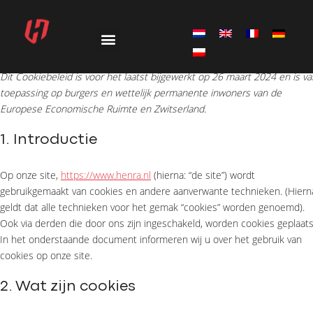
Dit Cookiebeleid is voor het laatst bijgewerkt op 26 maart 2024 en is va
toepassing op burgers en wettelijk permanente inwoners van de
Europese Economische Ruimte en Zwitserland.
1. Introductie
Op onze site,
https://www.henra.nl
(hierna: “de site”) wordt
gebruikgemaakt van cookies en andere aanverwante technieken. (Hiern
geldt dat alle technieken voor het gemak “cookies” worden genoemd).
Ook via derden die door ons zijn ingeschakeld, worden cookies geplaats
In het onderstaande document informeren wij u over het gebruik van
cookies op onze site.
2. Wat zijn cookies