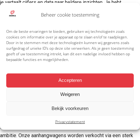
je vertaalt cijfers en data naar heldere inzichten. Je hebt
uitstekende communicatieve vaardigheden waarmee je
Beheer cookie toestemming
stakeholders op verschillende niveaus overtuigt en verbindt. On
voertaal is Nederlands, in toenemende mate Engels, en bij
Om de beste ervaringen te bieden, gebruiken wij technologieën zoals
voorkeur spreek je ook een aardig woordje Duits en/of Frans.
cookies om informatie over je apparaat op te slaan en/of te raadplegen.
Door in te stemmen met deze technologieën kunnen wij gegevens zoals
Bovenal heb je gevoel voor markt, merk en mens.
surfgedrag of unieke ID's op deze site verwerken. Als je geen toestemming
geeft of uw toestemming intrekt, kan dit een nadelige invloed hebben op
bepaalde functies en mogelijkheden.
Een plek waar jouw inzet telt!
Accepteren
Met deze functie vervul je een mooie rol binnen de Unitrailer
Holding. Je kunt je stempel drukken op het assortiment, de prijs
Weigeren
en de positionering van SARIS en Henra. Je krijgt ruimte voor
Bekijk voorkeuren
innovatie en (persoonlijke) groei. En je werkt samen met betrok
en deskundige collega’s. Natuurlijk zijn de arbeidsvoorwaarden d
Privacystatement
in orde. Wij combineren Brabantse nuchterheid met Europese
ambitie. Onze aanhangwagens worden verkocht via een sterk